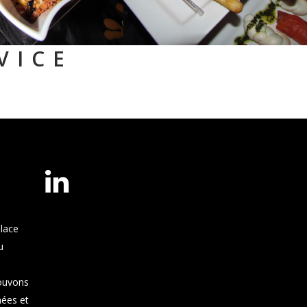
VICE
place
u
pouvons
ées et