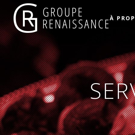
À PRO
SER