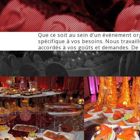
Que ce soit au sein d’un événement o
spécifique à vos besoins. Nous travail
accordés à vos goûts et demandes. De p
POU