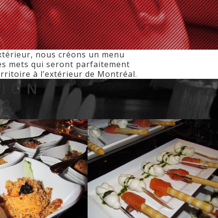
xtérieur, nous créons un menu
des mets qui seront parfaitement
ritoire à l’extérieur de Montréal.
TION